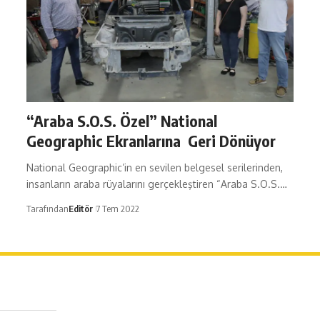
“Araba S.O.S. Özel” National
Geographic Ekranlarına Geri Dönüyor
National Geographic’in en sevilen belgesel serilerinden,
insanların araba rüyalarını gerçekleştiren “Araba S.O.S.…
Tarafından
Editör
7 Tem 2022
erağa Mah. Dr. Şakir Paşa Sok. No3/A Kadıköy İstanbul