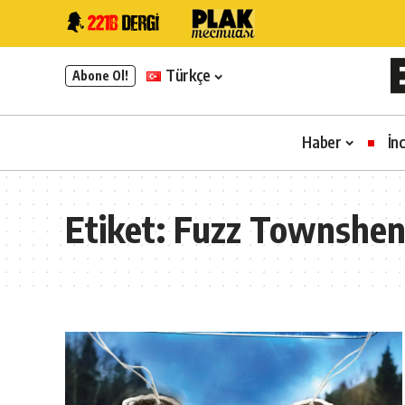
Türkçe
Abone Ol!
Haber
İn
Etiket:
Fuzz Townshe