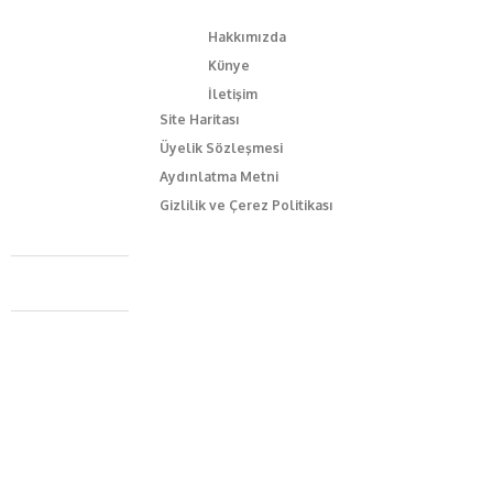
Hakkımızda
Künye
İletişim
Site Haritası
Üyelik Sözleşmesi
Aydınlatma Metni
Gizlilik ve Çerez Politikası
Caferağa Mah. Dr. Şakir Paşa Sok. No3/A Kadıköy İstanbul
+90 543 345 46 00
info@episodemag.com
Bizi Takip Et!