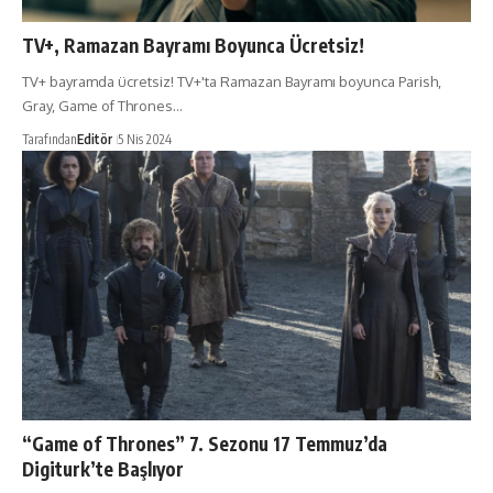
TV+, Ramazan Bayramı Boyunca Ücretsiz!
TV+ bayramda ücretsiz! TV+'ta Ramazan Bayramı boyunca Parish,
Gray, Game of Thrones…
Tarafından
Editör
5 Nis 2024
“Game of Thrones” 7. Sezonu 17 Temmuz’da
Digiturk’te Başlıyor