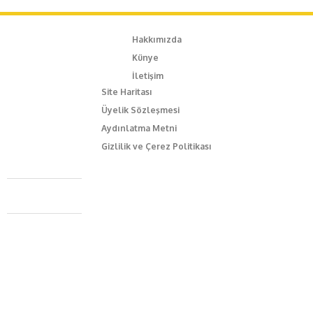
Hakkımızda
Künye
İletişim
Site Haritası
Üyelik Sözleşmesi
Aydınlatma Metni
Gizlilik ve Çerez Politikası
Caferağa Mah. Dr. Şakir Paşa Sok. No3/A Kadıköy İstanbul
+90 543 345 46 00
info@episodemag.com