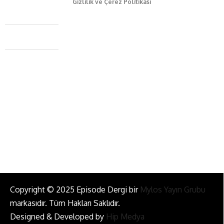
Gizlilik ve Çerez Politikası
Caferağa Mah. Dr. Şakir Paşa Sok. No3/A Kadıköy İstanbul
+90 543 345 46 00
info@episodemag.com
Bizi Takip Et!
Copyright © 2025 Episode Dergi bir
Mylos Yayın Grubu
markasıdır. Tüm Hakları Saklıdır.
Designed & Developed by
Hip Medya