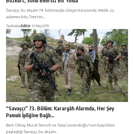
Bozkurt, Sonu Belirsiz Bir Yolda
Savaşçı, bu akşam 74. bölümüyle izleyici karşısında. Melik, üç
adamını Kılıç Timi'nin…
Tarafından
Editör
13 May 2019
“Savaşçı” 73. Bölüm: Karargâh Alarmda, Her Şey
Pamuk İpliğine Bağlı…
Berk Oktay, Murat Serezli ve Sarp Levendoğlu'nun başrolleri
paylaştığı Savaşçı, bu akşam…