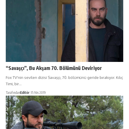
“Savaşçı”, Bu Akşam 70. Bölümünü Deviriyor
Fox TV'nin sevilen dizisi Savaşçı, 70. bölümünü geride bırakıyor. Kılıç
Timi, bir…
Tarafından
Editör
15 Nis 2019