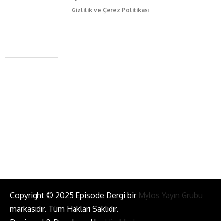
Gizlilik ve Çerez Politikası
Caferağa Mah. Dr. Şakir Paşa Sok. No3/A Kadıköy İstanbul
+90 543 345 46 00
info@episodemag.com
Bizi Takip Et!
Copyright © 2025 Episode Dergi bir
Mylos Yayın Grubu
markasıdır. Tüm Hakları Saklıdır.