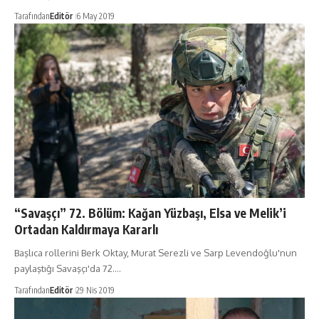
Tarafından
Editör
6 May 2019
“Savaşçı” 72. Bölüm: Kağan Yüzbaşı, Elsa ve Melik’i
Ortadan Kaldırmaya Kararlı
Başlıca rollerini Berk Oktay, Murat Serezli ve Sarp Levendoğlu'nun
paylaştığı Savaşçı'da 72.…
Tarafından
Editör
29 Nis 2019