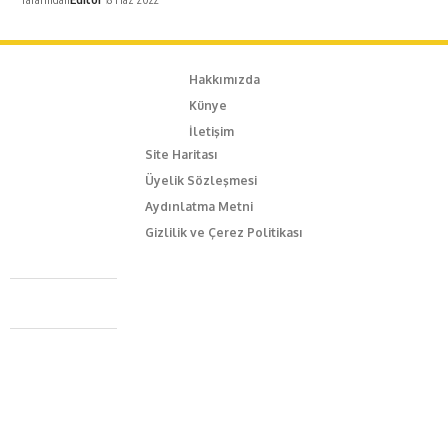
Hakkımızda
Künye
İletişim
Site Haritası
Üyelik Sözleşmesi
Aydınlatma Metni
Gizlilik ve Çerez Politikası
Caferağa Mah. Dr. Şakir Paşa Sok. No3/A Kadıköy İstanbul
+90 543 345 46 00
info@episodemag.com