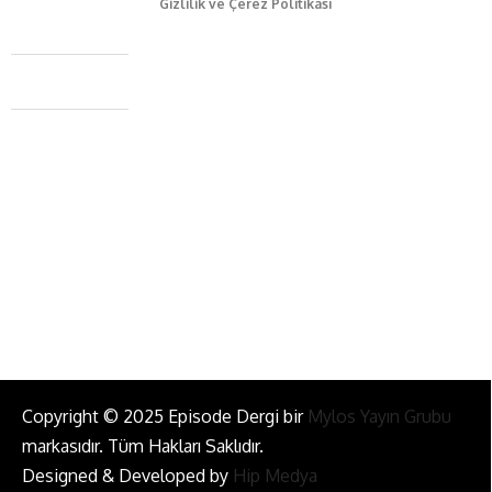
Gizlilik ve Çerez Politikası
Caferağa Mah. Dr. Şakir Paşa Sok. No3/A Kadıköy İstanbul
+90 543 345 46 00
info@episodemag.com
Bizi Takip Et!
Copyright © 2025 Episode Dergi bir
Mylos Yayın Grubu
markasıdır. Tüm Hakları Saklıdır.
Designed & Developed by
Hip Medya