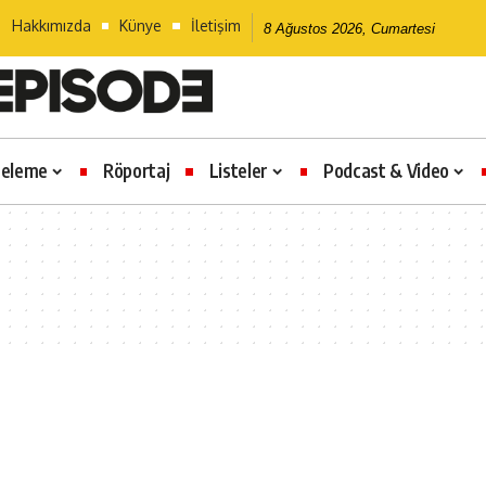
Hakkımızda
Künye
İletişim
8 Ağustos 2026, Cumartesi
celeme
Röportaj
Listeler
Podcast & Video