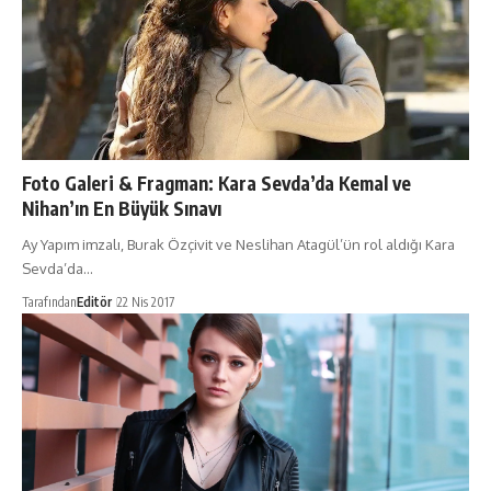
Foto Galeri & Fragman: Kara Sevda’da Kemal ve
Nihan’ın En Büyük Sınavı
Ay Yapım imzalı, Burak Özçivit ve Neslihan Atagül’ün rol aldığı Kara
Sevda’da…
Tarafından
Editör
22 Nis 2017