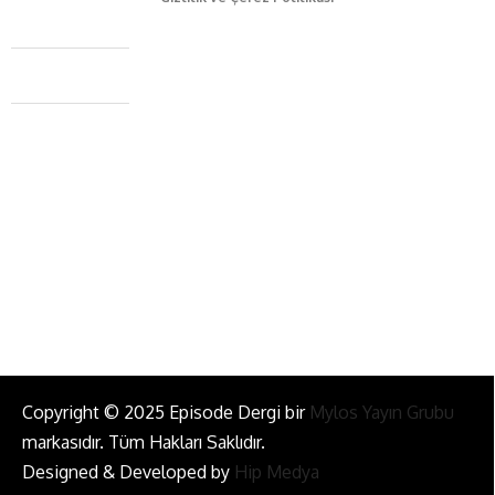
Caferağa Mah. Dr. Şakir Paşa Sok. No3/A Kadıköy İstanbul
+90 543 345 46 00
info@episodemag.com
Bizi Takip Et!
Copyright © 2025 Episode Dergi bir
Mylos Yayın Grubu
markasıdır. Tüm Hakları Saklıdır.
Designed & Developed by
Hip Medya