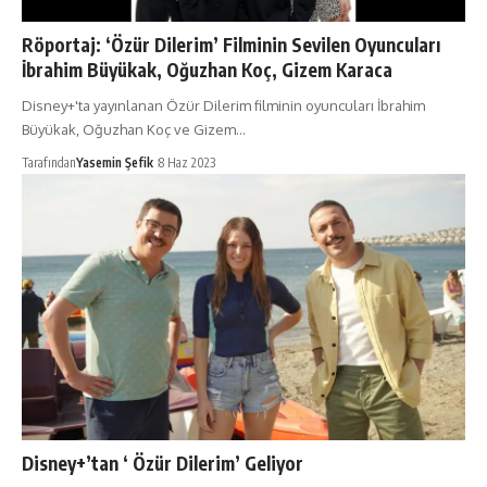
Röportaj: ‘Özür Dilerim’ Filminin Sevilen Oyuncuları
İbrahim Büyükak, Oğuzhan Koç, Gizem Karaca
Disney+'ta yayınlanan Özür Dilerim filminin oyuncuları İbrahim
Büyükak, Oğuzhan Koç ve Gizem…
Tarafından
Yasemin Şefik
8 Haz 2023
Disney+’tan ‘ Özür Dilerim’ Geliyor