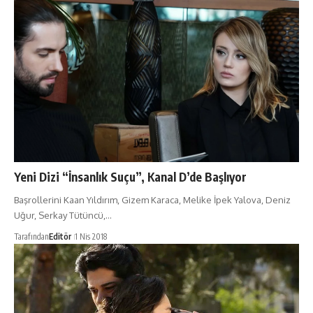
Yeni Dizi “İnsanlık Suçu”, Kanal D’de Başlıyor
Başrollerini Kaan Yıldırım, Gizem Karaca, Melike İpek Yalova, Deniz
Uğur, Serkay Tütüncü,…
Tarafından
Editör
1 Nis 2018