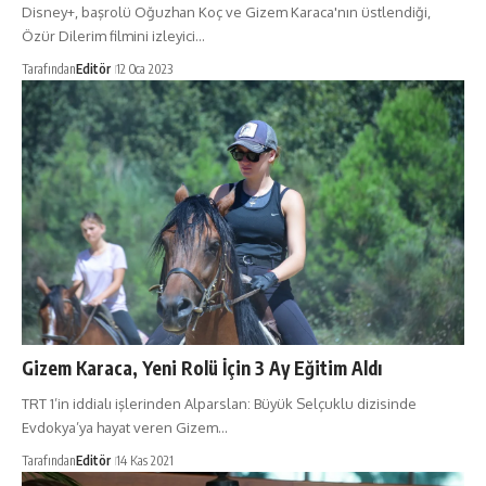
Disney+, başrolü Oğuzhan Koç ve Gizem Karaca'nın üstlendiği,
Özür Dilerim filmini izleyici…
Tarafından
Editör
12 Oca 2023
Gizem Karaca, Yeni Rolü İçin 3 Ay Eğitim Aldı
TRT 1’in iddialı işlerinden Alparslan: Büyük Selçuklu dizisinde
Evdokya’ya hayat veren Gizem…
Tarafından
Editör
14 Kas 2021