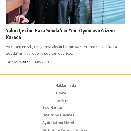
Yakın Çekim: Kara Sevda’nın Yeni Oyuncusu Gizem
Karaca
Ay Yapım imzalı, Çarşamba akşamlarının vazgeçilmez dizisi ‘Kara
Sevda’nın kadrosuna sevilen oyuncu…
Tarafından
Editör
25 May 2020
Hakkımızda
Künye
İletişim
Site Haritası
Üyelik Sözleşmesi
Aydınlatma Metni
Gizlilik ve Çerez Politikası