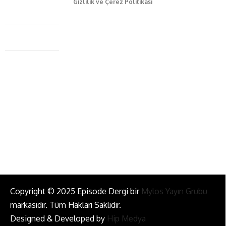
Gizlilik ve Çerez Politikası
Caferağa Mah. Dr. Şakir Paşa Sok. No3/A Kadıköy İstanbul
+90 543 345 46 00
info@episodemag.com
Bizi Takip Et!
Copyright © 2025 Episode Dergi bir
Mylos Yayın Grubu
markasıdır. Tüm Hakları Saklıdır.
Designed & Developed by
Hip Medya