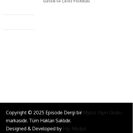
Gizlilik ve Çerez Politikası
Caferağa Mah. Dr. Şakir Paşa Sok. No3/A Kadıköy İstanbul
+90 543 345 46 00
info@episodemag.com
Bizi Takip Et!
Copyright © 2025 Episode Dergi bir
Mylos Yayın Grubu
markasıdır. Tüm Hakları Saklıdır.
Designed & Developed by
Hip Medya