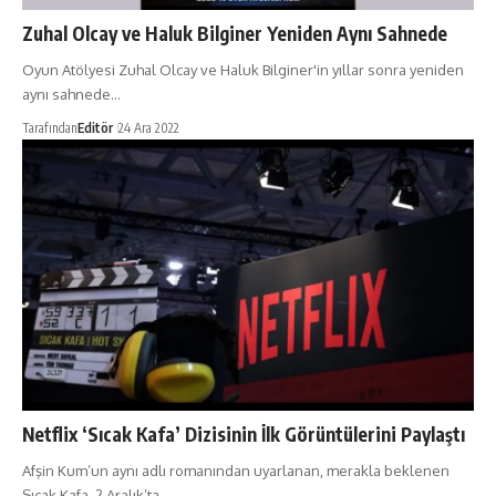
Zuhal Olcay ve Haluk Bilginer Yeniden Aynı Sahnede
Oyun Atölyesi Zuhal Olcay ve Haluk Bilginer'in yıllar sonra yeniden
aynı sahnede…
Tarafından
Editör
24 Ara 2022
Netflix ‘Sıcak Kafa’ Dizisinin İlk Görüntülerini Paylaştı
Afşin Kum’un aynı adlı romanından uyarlanan, merakla beklenen
Sıcak Kafa, 2 Aralık’ta…