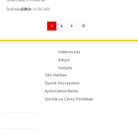
Tarafından
Editör
20 Eki 2022
1
2
3
Hakkımızda
Künye
İletişim
Site Haritası
Üyelik Sözleşmesi
Aydınlatma Metni
Gizlilik ve Çerez Politikası
Caferağa Mah. Dr. Şakir Paşa Sok. No3/A Kadıköy İstanbul
+90 543 345 46 00