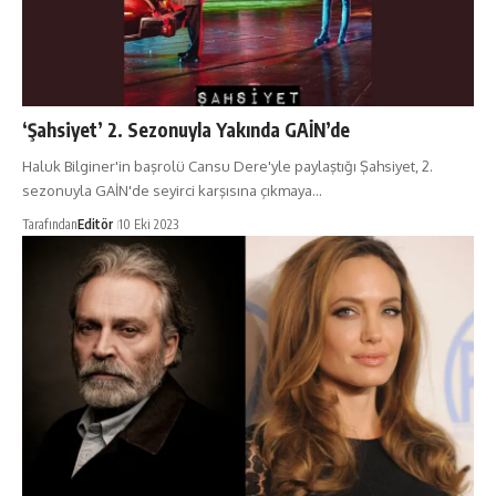
‘Şahsiyet’ 2. Sezonuyla Yakında GAİN’de
Haluk Bilginer'in başrolü Cansu Dere'yle paylaştığı Şahsiyet, 2.
sezonuyla GAİN'de seyirci karşısına çıkmaya…
Tarafından
Editör
10 Eki 2023