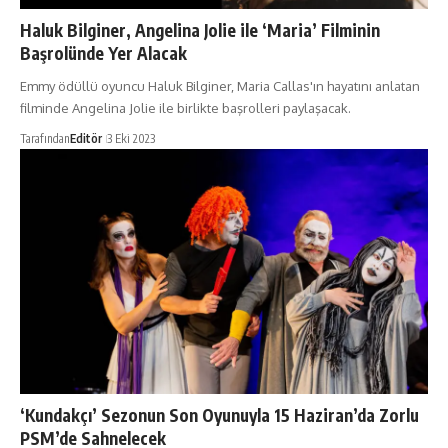
Haluk Bilginer, Angelina Jolie ile ‘Maria’ Filminin
Başrolünde Yer Alacak
Emmy ödüllü oyuncu Haluk Bilginer, Maria Callas'ın hayatını anlatan
filminde Angelina Jolie ile birlikte başrolleri paylaşacak.
Tarafından
Editör
3 Eki 2023
‘Kundakçı’ Sezonun Son Oyunuyla 15 Haziran’da Zorlu
PSM’de Sahnelecek