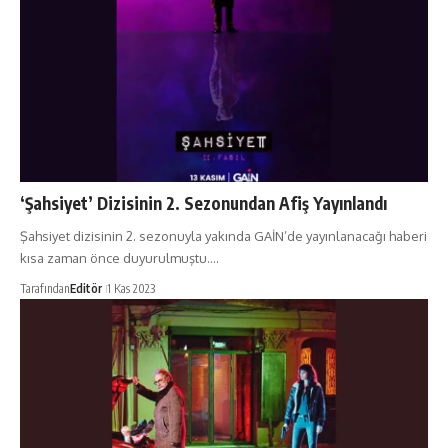
‘Şahsiyet’ Dizisinin 2. Sezonundan Afiş Yayınlandı
Şahsiyet dizisinin 2. sezonuyla yakında GAİN’de yayınlanacağı haberi
kısa zaman önce duyurulmuştu.…
Tarafından
Editör
1 Kas 2023