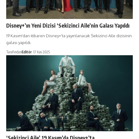
Disney+’ın Yeni Dizisi ‘Sekizinci Aile’nin Galası Yapıldı
19 Kasım'dan itibaren Disney+'ta yayınlanacak Sekizinci Aile dizisinin
galası yapıldı.
Tarafından
Editör
17 Kas 2025
‘Sekizinci Aile’ 19 Kasım’da Disney+’ta