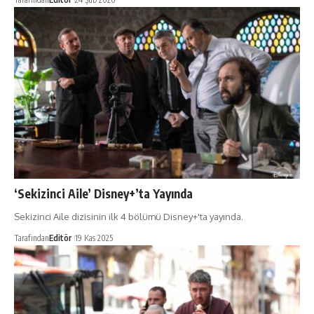
‘Sekizinci Aile’ Disney+’ta Yayında
Sekizinci Aile dizisinin ilk 4 bölümü Disney+'ta yayında.
Tarafından
Editör
19 Kas 2025