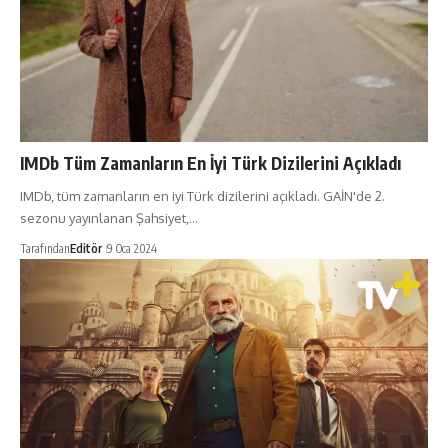
IMDb Tüm Zamanların En İyi Türk Dizilerini Açıkladı
IMDb, tüm zamanların en iyi Türk dizilerini açıkladı. GAİN'de 2.
sezonu yayınlanan Şahsiyet,…
Tarafından
Editör
9 Oca 2024