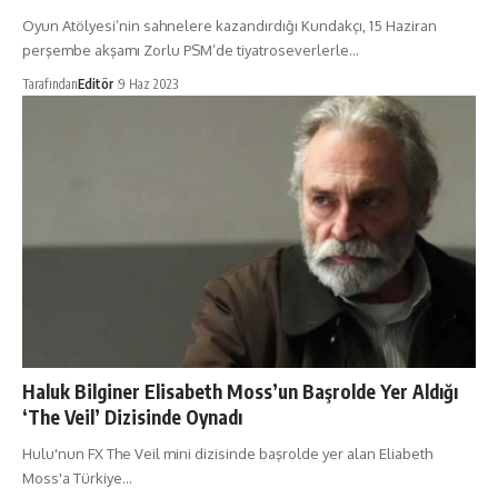
Oyun Atölyesi’nin sahnelere kazandırdığı Kundakçı, 15 Haziran
perşembe akşamı Zorlu PSM’de tiyatroseverlerle…
Tarafından
Editör
9 Haz 2023
Haluk Bilginer Elisabeth Moss’un Başrolde Yer Aldığı
‘The Veil’ Dizisinde Oynadı
Hulu'nun FX The Veil mini dizisinde başrolde yer alan Eliabeth
Moss'a Türkiye…