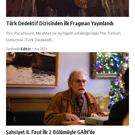
Türk Dedektif Dizisinden İlk Fragman Yayınlandı
TV+; Paramount, MiraMax ve Ay Yapım ortaklığındaki The Turkish
Detective (Türk Dedektif)…
Tarafından
Editör
1 Ara 2023
Şahsiyet II. Fasıl İlk 2 Bölümüyle GAİN’de