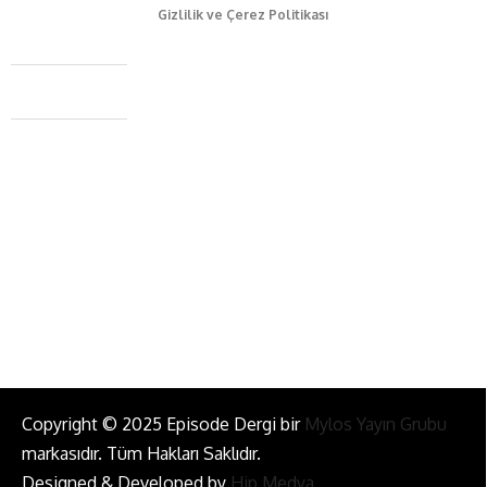
Gizlilik ve Çerez Politikası
Caferağa Mah. Dr. Şakir Paşa Sok. No3/A Kadıköy İstanbul
+90 543 345 46 00
info@episodemag.com
Bizi Takip Et!
Copyright © 2025 Episode Dergi bir
Mylos Yayın Grubu
markasıdır. Tüm Hakları Saklıdır.
Designed & Developed by
Hip Medya