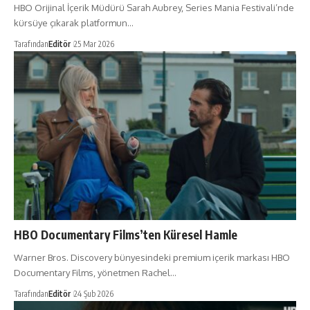
HBO Orijinal İçerik Müdürü Sarah Aubrey, Series Mania Festivali’nde
kürsüye çıkarak platformun…
Tarafından
Editör
25 Mar 2026
HBO Documentary Films’ten Küresel Hamle
Warner Bros. Discovery bünyesindeki premium içerik markası HBO
Documentary Films, yönetmen Rachel…
Tarafından
Editör
24 Şub 2026