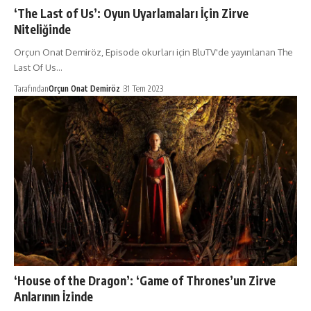
‘The Last of Us’: Oyun Uyarlamaları İçin Zirve
Niteliğinde
Orçun Onat Demiröz, Episode okurları için BluTV'de yayınlanan The
Last Of Us…
Tarafından
Orçun Onat Demiröz
31 Tem 2023
‘House of the Dragon’: ‘Game of Thrones’un Zirve
Anlarının İzinde