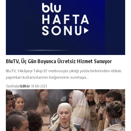
BluTV, Üç Gün Boyunca Ücretsiz Hizmet Sunuyor
BluTV, ‘Hikâyeyi Takip Et’ mottosuyla çıktığı yolda birbirinden iddialı
yapımları kullanıcılarının beğenisine sunmaya…
Tarafından
Editör
16 Eki 2023