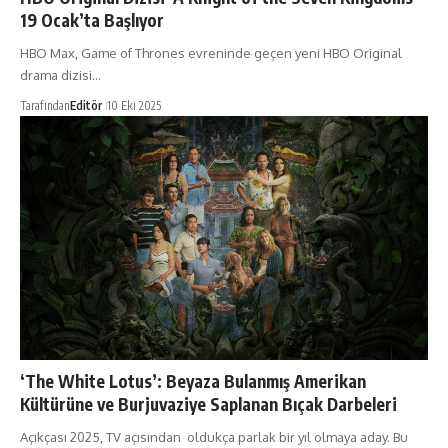
19 Ocak’ta Başlıyor
HBO Max, Game of Thrones evreninde geçen yeni HBO Original
drama dizisi…
Tarafından
Editör
10 Eki 2025
‘The White Lotus’: Beyaza Bulanmış Amerikan
Kültürüne ve Burjuvaziye Saplanan Bıçak Darbeleri
Açıkçası 2025, TV açısından oldukça parlak bir yıl olmaya aday. Bu