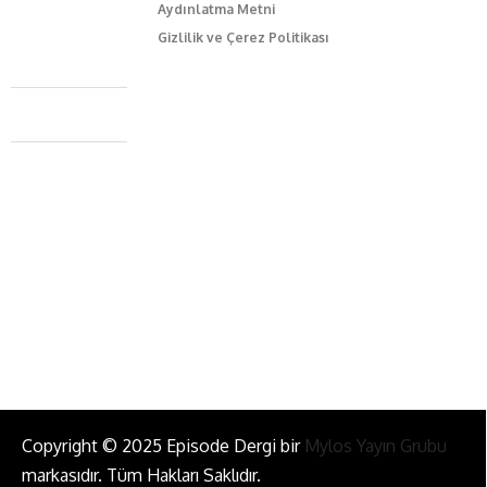
Aydınlatma Metni
Gizlilik ve Çerez Politikası
Caferağa Mah. Dr. Şakir Paşa Sok. No3/A Kadıköy İstanbul
+90 543 345 46 00
info@episodemag.com
Bizi Takip Et!
Copyright © 2025 Episode Dergi bir
Mylos Yayın Grubu
markasıdır. Tüm Hakları Saklıdır.