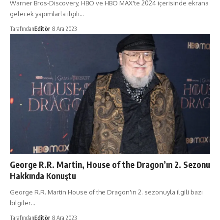
Warner Bros-Discovery, HBO ve HBO MAX'te 2024 içerisinde ekrana
gelecek yapımlarla ilgili…
Tarafından
Editör
8 Ara 2023
George R.R. Martin, House of the Dragon’ın 2. Sezonu
Hakkında Konuştu
George R.R. Martin House of the Dragon'ın 2. sezonuyla ilgili bazı
bilgiler…
Tarafından
Editör
8 Ara 2023