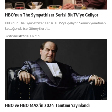
HBO’nun The Sympathizer Serisi BluTV’ye Geliyor
HBO’nun The Sympathizer serisi BluTV'ye geliyor. Serinin yönetmen
koltuğunda ise Güney Koreli…
Tarafından
Editör
13 Ara 2023
HBO ve HBO MAX’in 2024 Tanıtımı Yayınlandı