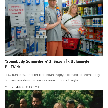
‘Somebody Somewhere’ 2. Sezon İlk Bölümüyle
BluTV’de
HBO'nun eleştirmenler tarafından övgüyle bahsedilen Somebody
Somewhere dizisinin ikinci sezonu bugün itibariyle…
Tarafından
Editör
24 Nis 2023