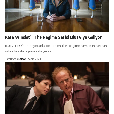
Kate Winslet’lı The Regime Serisi BluTV’ye Geliyor
BluTV, HBO’nun heyecanla beklenen The Regime isimli mini serisini
yakında kataloğuna ekleyecek.…
Tarafından
Editör
15 Ara 2023