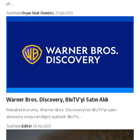
yıl…
Tarafından
Orçun Onat Demiröz
23 Şub 2025
Warner Bros. Discovery, BluTV’yi Satın Aldı
Rekabet Kurumu, Warner Bros. Discovery'nin BluTV'yi satın
almasına onay verdiğini açıkladı. BluTV,…
Tarafından
Editör
26 Ara 2023