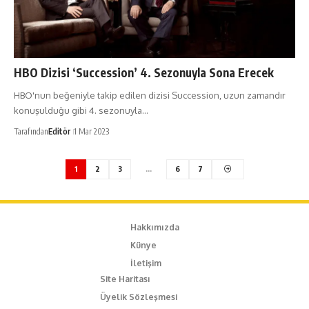
HBO Dizisi ‘Succession’ 4. Sezonuyla Sona Erecek
HBO'nun beğeniyle takip edilen dizisi Succession, uzun zamandır
konuşulduğu gibi 4. sezonuyla…
Tarafından
Editör
1 Mar 2023
1
2
3
…
6
7
Hakkımızda
Künye
İletişim
Site Haritası
Üyelik Sözleşmesi