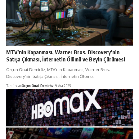
MTV’nin Kapanması, Warner Bros. Discovery’nin
Satışa Çıkması, İnternetin Ölümü ve Beyin Çürümesi
Orçun Onat Demiröz, MTV'nin Kapanması, Warner Bros.
Discovery'nin Satışa Çıkması, İnternetin Ölümü…
Tarafından
Orçun Onat Demiröz
9 Ara 2025