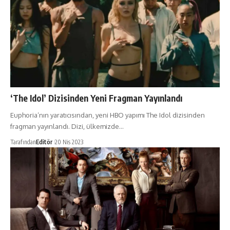
‘The Idol’ Dizisinden Yeni Fragman Yayınlandı
Euphoria’nın yaratıcısından, yeni HBO yapımı The Idol dizisinden
fragman yayınlandı. Dizi, ülkemizde…
Tarafından
Editör
20 Nis 2023