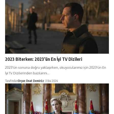
2023 Biterken: 2023’ün En İyi TV Dizileri
2023'ün sonuna doğru yaklaşırken, okuyucularımız için 2023'ün En
İyi Tv Dizilerinden bazılarını…
Tarafından
Orçun Onat Demiröz
3 Oca 2024