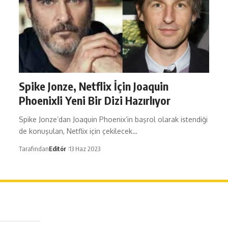
Spike Jonze, Netflix İçin Joaquin
Phoenixli Yeni Bir Dizi Hazırlıyor
Spike Jonze’dan Joaquin Phoenix’in başrol olarak istendiği
de konuşulan, Netflix için çekilecek…
Tarafından
Editör
13 Haz 2023
erağa Mah. Dr. Şakir Paşa Sok. No3/A Kadıköy İstanbul