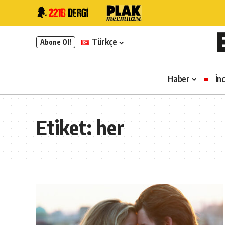
Türkçe
Abone Ol!
Haber
İn
Etiket:
her