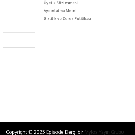
Üyelik Sözleşmesi
Aydınlatma Metni
Gizlilik ve Çerez Politikası
Caferağa Mah. Dr. Şakir Paşa Sok. No3/A Kadıköy İstanbul
+90 543 345 46 00
info@episodemag.com
Bizi Takip Et!
Copyright © 2025 Episode Dergi bir
Mylos Yayın Grubu