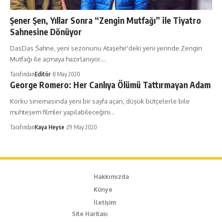
Şener Şen, Yıllar Sonra “Zengin Mutfağı” ile Tiyatro
Sahnesine Dönüyor
DasDas Sahne, yeni sezonunu Ataşehir'deki yeni yerinde Zengin
Mutfağı ile açmaya hazırlanıyor.…
Tarafından
Editör
8 May 2020
George Romero: Her Canlıya Ölümü Tattırmayan Adam
Korku sinemasında yeni bir sayfa açan, düşük bütçelerle bile
muhteşem filmler yapılabileceğini…
Tarafından
Kaya Heyse
29 May 2020
Hakkımızda
Künye
İletişim
Site Haritası