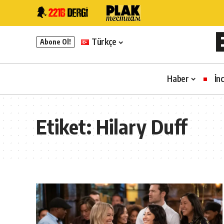
Türkçe
Abone Ol!
Haber
İn
Etiket:
Hilary Duff