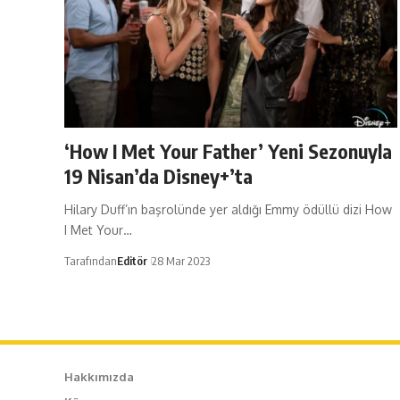
‘How I Met Your Father’ Yeni Sezonuyla
19 Nisan’da Disney+’ta
Hilary Duff’ın başrolünde yer aldığı Emmy ödüllü dizi How
I Met Your…
Tarafından
Editör
28 Mar 2023
Hakkımızda