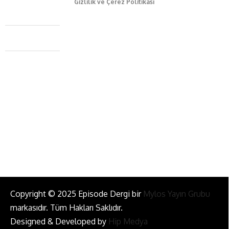
Gizlilik ve Çerez Politikası
Caferağa Mah. Dr. Şakir Paşa Sok. No3/A Kadıköy İstanbul
+90 543 345 46 00
info@episodemag.com
Bizi Takip Et!
Copyright © 2025 Episode Dergi bir
Mylos Yayın Grubu
markasıdır. Tüm Hakları Saklıdır.
Designed & Developed by
Hip Medya