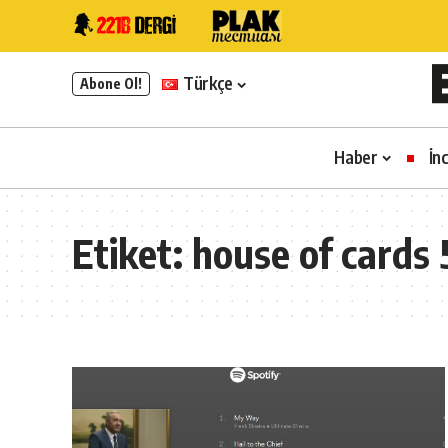
Türkçe
Abone Ol!
Haber
İn
Etiket:
house of cards 