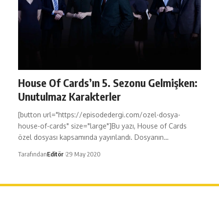
House Of Cards’ın 5. Sezonu Gelmişken:
Unutulmaz Karakterler
[button url="https://episodedergi.com/ozel-dosya-
house-of-cards" size="large"]Bu yazı, House of Cards
özel dosyası kapsamında yayınlandı. Dosyanın…
Tarafından
Editör
29 May 2020