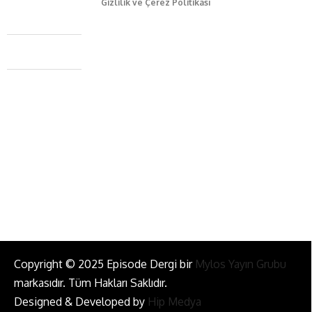
Gizlilik ve Çerez Politikası
Caferağa Mah. Dr. Şakir Paşa Sok. No3/A Kadıköy İstanbul
+90 543 345 46 00
info@episodemag.com
Bizi Takip Et!
Copyright © 2025 Episode Dergi bir
Mylos Yayın Grubu
markasıdır. Tüm Hakları Saklıdır.
Designed & Developed by
Hip Medya