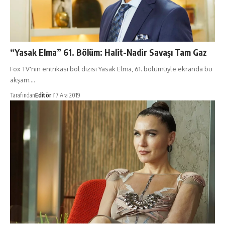
“Yasak Elma” 61. Bölüm: Halit-Nadir Savaşı Tam Gaz
Fox TV'nin entrikası bol dizisi Yasak Elma, 61. bölümüyle ekranda bu
akşam.…
Tarafından
Editör
17 Ara 2019