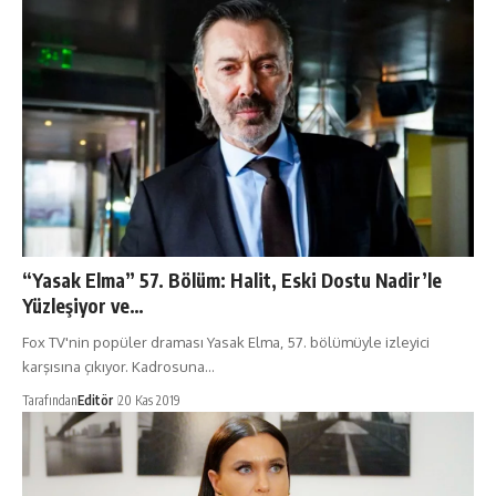
“Yasak Elma” 57. Bölüm: Halit, Eski Dostu Nadir’le
Yüzleşiyor ve…
Fox TV'nin popüler draması Yasak Elma, 57. bölümüyle izleyici
karşısına çıkıyor. Kadrosuna…
Tarafından
Editör
20 Kas 2019