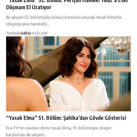
“Yasak Elma” 52. Bölüm: Perişan Haldeki Yıldız’a Eski
Düşmanı El Uzatıyor
Bu akşam 52. bölümüyle izleyici karşısına çıkacak Yasak Elma'da
izleyiciyi yine hareketli…
Tarafından
Editör
8 Eki 2019
“Yasak Elma” 51. Bölüm: Şahika’dan Gövde Gösterisi
Fox TV'nin sevilen dizisi Yasak Elma, 51. bölümüyle izleyici
karşısında. Bu akşam…