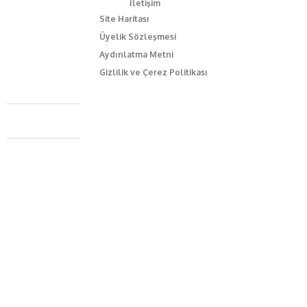
İletişim
Site Haritası
Üyelik Sözleşmesi
Aydınlatma Metni
Gizlilik ve Çerez Politikası
Caferağa Mah. Dr. Şakir Paşa Sok. No3/A Kadıköy İstanbul
+90 543 345 46 00
info@episodemag.com
Bizi Takip Et!