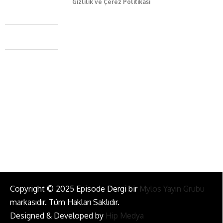
Gizlilik ve Çerez Politikası
Caferağa Mah. Dr. Şakir Paşa Sok. No3/A Kadıköy İstanbul
+90 543 345 46 00
info@episodemag.com
Bizi Takip Et!
Copyright © 2025 Episode Dergi bir
Mylos Yayın Grubu
markasıdır. Tüm Hakları Saklıdır.
Designed & Developed by
Hip Medya