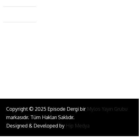
Caferağa Mah. Dr. Şakir Paşa Sok. No3/A Kadıköy İstanbul
+90 543 345 46 00
info@episodemag.com
Bizi Takip Et!
Copyright © 2025 Episode Dergi bir
Mylos Yayın Grubu
markasıdır. Tüm Hakları Saklıdır.
Designed & Developed by
Hip Medya