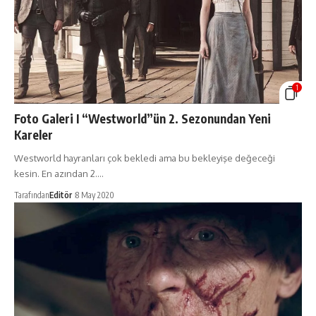
1
Foto Galeri I “Westworld”ün 2. Sezonundan Yeni
Kareler
Westworld hayranları çok bekledi ama bu bekleyişe değeceği
kesin. En azından 2.…
Tarafından
Editör
8 May 2020