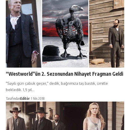
“Westworld”ün 2. Sezonundan Nihayet Fragman Geldi
"Sayılı gün çabuk geçer," dedik, bağrımıza taş bastık, ümitle
bekledik. 1,5 yıl…
Tarafından
Editör
1 Nis 2018