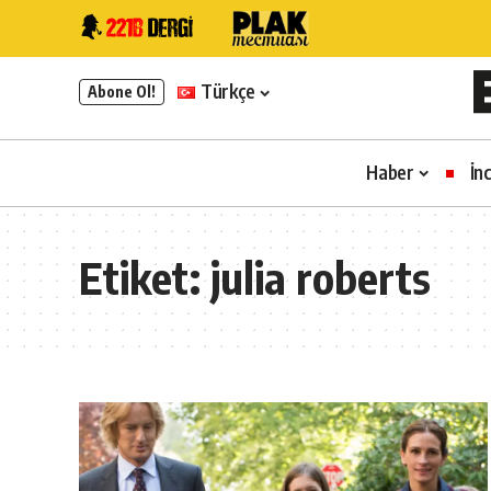
Türkçe
Abone Ol!
Haber
İn
Etiket:
julia roberts