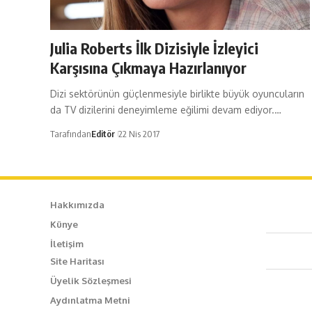
Julia Roberts İlk Dizisiyle İzleyici
Karşısına Çıkmaya Hazırlanıyor
Dizi sektörünün güçlenmesiyle birlikte büyük oyuncuların
da TV dizilerini deneyimleme eğilimi devam ediyor.…
Tarafından
Editör
22 Nis 2017
Hakkımızda
Künye
Caf
İletişim
Site Haritası
+90
Üyelik Sözleşmesi
Aydınlatma Metni
inf