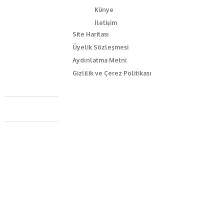
Künye
İletişim
Site Haritası
Üyelik Sözleşmesi
Aydınlatma Metni
Gizlilik ve Çerez Politikası
Caferağa Mah. Dr. Şakir Paşa Sok. No3/A Kadıköy İstanbul
+90 543 345 46 00
info@episodemag.com
Bizi Takip Et!