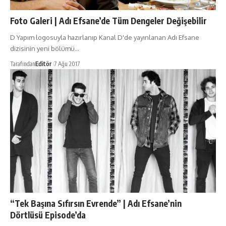
Foto Galeri | Adı Efsane’de Tüm Dengeler Değişebilir
D Yapım logosuyla hazırlanıp Kanal D'de yayınlanan Adı Efsane
dizisinin yeni bölümü…
Tarafından
Editör
7 Ağu 2017
“Tek Başına Sıfırsın Evrende” | Adı Efsane’nin
Dörtlüsü Episode’da