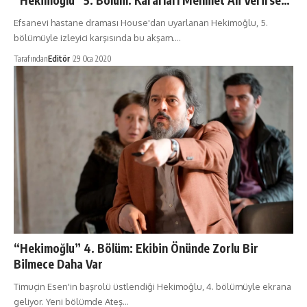
“Hekimoğlu” 5. Bölüm: Kararları Mehmet Ali Verirse…
Efsanevi hastane draması House'dan uyarlanan Hekimoğlu, 5.
bölümüyle izleyici karşısında bu akşam.…
Tarafından
Editör
29 Oca 2020
“Hekimoğlu” 4. Bölüm: Ekibin Önünde Zorlu Bir
Bilmece Daha Var
Timuçin Esen'in başrolü üstlendiği Hekimoğlu, 4. bölümüyle ekrana
geliyor. Yeni bölümde Ateş…