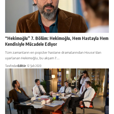
“Hekimoğlu” 7. Bölüm: Hekimoğlu, Hem Hastayla Hem
Kendisiyle Mücadele Ediyor
Tüm zamanların en popüler hastane dramalarından House'dan
uyarlanan Hekimoğlu, bu akşam 7.…
Tarafından
Editör
12 Şub 2020