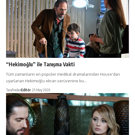
“Hekimoğlu” ile Tanışma Vakti
Tüm zamanların en popüler medikal dramalarından House'dan
uyarlanan Hekimoğlu ekran serüvenine bu…
Tarafından
Editör
25 May 2020