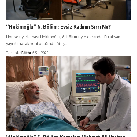
“Hekimoğlu” 6. Bölüm: Evsiz Kadının Sırrı Ne?
House uyarlaması Hekimoğlu, 6. bölümüyle ekranda. Bu akşam
yayınlanacak yeni bölümde Ateş…
Tarafından
Editör
5 Şub 2020