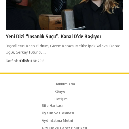
Yeni Dizi “İnsanlık Suçu”, Kanal D’de Başlıyor
Başrollerini Kaan Yıldırım, Gizem Karaca, Melike İpek Yalova, Deniz
Uğur, Serkay Tütüncü,…
Tarafından
Editör
1 Nis 2018
Hakkımızda
Künye
İletişim
Site Haritası
Üyelik Sözleşmesi
Aydınlatma Metni
Gizlilik ve Çerez Politikası