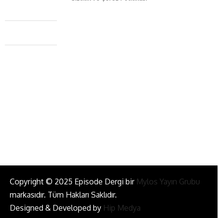
Caferağa Mah. Dr. Şakir Paşa Sok. No3/A Kadıköy İstanbul
+90 543 345 46 00
info@episodemag.com
Bizi Takip Et!
Copyright © 2025 Episode Dergi bir
Mylos Yayın Grubu
markasıdır. Tüm Hakları Saklıdır.
Designed & Developed by
Hip Medya