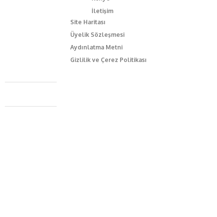
İletişim
Site Haritası
Üyelik Sözleşmesi
Aydınlatma Metni
Gizlilik ve Çerez Politikası
Caferağa Mah. Dr. Şakir Paşa Sok. No3/A Kadıköy İstanbul
+90 543 345 46 00
info@episodemag.com
Bizi Takip Et!