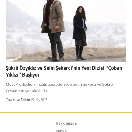
Şükrü Özyıldız ve Selin Şekerci’nin Yeni Dizisi “Çoban
Yıldızı” Başlıyor
Most Production imzalı, başrollerinde Selin Şekerci ve Şükrü
Özyıldız'ın yer aldığı dizi…
Tarafından
Editör
22 Nis 2017
Hakkımızda
Künye