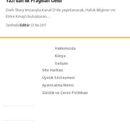
Yazı’dan İlk Fragman Geldi
Dark Story imzasıyla Kanal D'de yayınlanacak, Haluk Bilginer ve
Emre Kınay'ı buluşturan…
Tarafından
Editör
22 Nis 2017
Hakkımızda
Künye
İletişim
Site Haritası
Üyelik Sözleşmesi
Aydınlatma Metni
Gizlilik ve Çerez Politikası
Caferağa Mah. Dr. Şakir Paşa Sok. No3/A Kadıköy İstanbul
+90 543 345 46 00