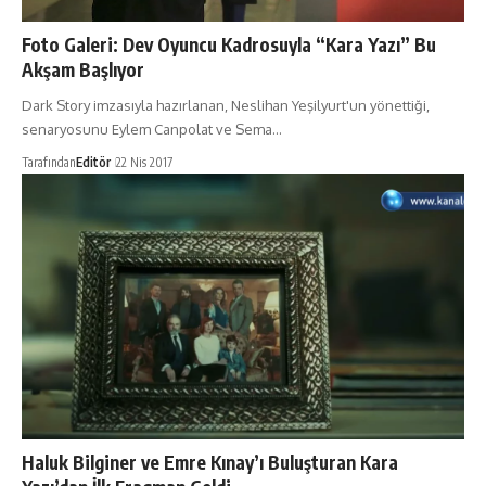
Foto Galeri: Dev Oyuncu Kadrosuyla “Kara Yazı” Bu
Akşam Başlıyor
Dark Story imzasıyla hazırlanan, Neslihan Yeşilyurt'un yönettiği,
senaryosunu Eylem Canpolat ve Sema…
Tarafından
Editör
22 Nis 2017
Haluk Bilginer ve Emre Kınay’ı Buluşturan Kara