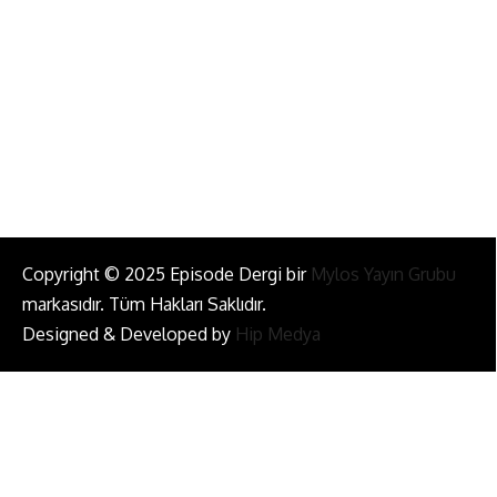
info@episodemag.com
Bizi Takip Et!
Copyright © 2025 Episode Dergi bir
Mylos Yayın Grubu
markasıdır. Tüm Hakları Saklıdır.
Designed & Developed by
Hip Medya