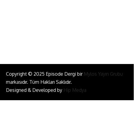
info@episodemag.com
Bizi Takip Et!
Copyright © 2025 Episode Dergi bir
Mylos Yayın Grubu
markasıdır. Tüm Hakları Saklıdır.
Designed & Developed by
Hip Medya