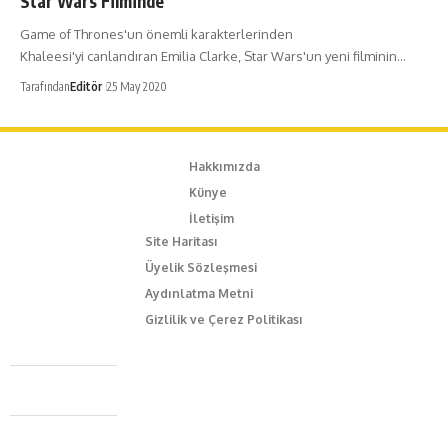
Star Wars Filminde
Game of Thrones'un önemli karakterlerinden
Khaleesi'yi canlandıran Emilia Clarke, Star Wars'un yeni filminin…
Tarafından
Editör
25 May 2020
Hakkımızda
Künye
İletişim
Site Haritası
Üyelik Sözleşmesi
Aydınlatma Metni
Gizlilik ve Çerez Politikası
Caferağa Mah. Dr. Şakir Paşa Sok. No3/A Kadıköy İstanbul
+90 543 345 46 00