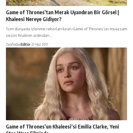
Game of Thrones’tan Merak Uyandıran Bir Görsel |
Khaleesi Nereye Gidiyor?
Tüm dünyada izlenme rekorları kıran Game of Thrones‘un muazzam
sezon finalinin ardından…
Tarafından
Editör
21 Haz 2017
Game of Thrones’un Khaleesi’si Emilia Clarke, Yeni