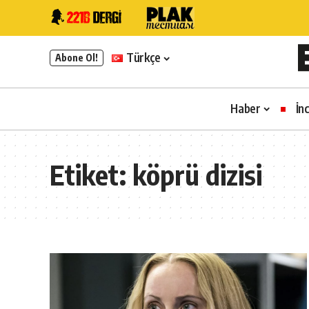
Türkçe
Abone Ol!
Haber
İn
Etiket:
köprü dizisi