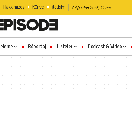
Hakkımızda
Künye
İletişim
7 Ağustos 2026, Cuma
celeme
Röportaj
Listeler
Podcast & Video