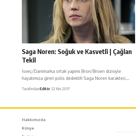
Saga Noren: Soğuk ve Kasvetli | Çağlan
Tekil
İsveç/Danimarka ortak yapımı Bron/Broen dizisiyle
hayatımıza giren polis dedektifi Saga Noren karakteri,…
Tarafından
Editör
22 Nis 2017
Hakkımızda
Künye
Caf