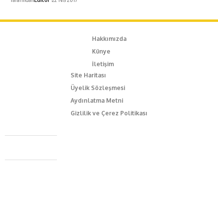
Hakkımızda
Künye
İletişim
Site Haritası
Üyelik Sözleşmesi
Aydınlatma Metni
Gizlilik ve Çerez Politikası
Caferağa Mah. Dr. Şakir Paşa Sok. No3/A Kadıköy İstanbul
+90 543 345 46 00
info@episodemag.com