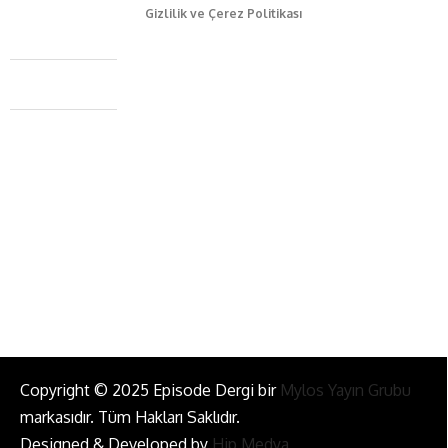
Gizlilik ve Çerez Politikası
Caferağa Mah. Dr. Şakir Paşa Sok. No3/A Kadıköy İstanbul
+90 543 345 46 00
info@episodemag.com
Bizi Takip Et!
Copyright © 2025 Episode Dergi bir
Mylos Yayın Grubu
markasıdır. Tüm Hakları Saklıdır.
Designed & Developed by
Hip Medya