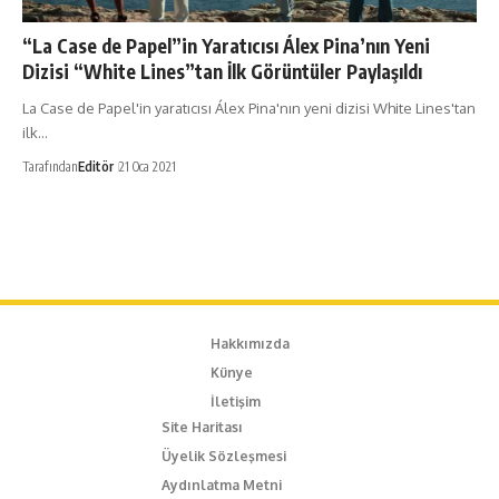
“La Case de Papel”in Yaratıcısı Álex Pina’nın Yeni
Dizisi “White Lines”tan İlk Görüntüler Paylaşıldı
La Case de Papel'in yaratıcısı Álex Pina'nın yeni dizisi White Lines'tan
ilk…
Tarafından
Editör
21 Oca 2021
Hakkımızda
Künye
İletişim
Site Haritası
Üyelik Sözleşmesi
Aydınlatma Metni