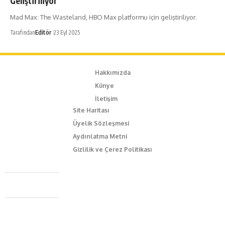
Geliştiriliyor
Mad Max: The Wasteland, HBO Max platformu için geliştiriliyor.
Tarafından
Editör
23 Eyl 2025
Hakkımızda
Künye
İletişim
Site Haritası
Üyelik Sözleşmesi
Aydınlatma Metni
Gizlilik ve Çerez Politikası
Caferağa Mah. Dr. Şakir Paşa Sok. No3/A Kadıköy İstanbul
+90 543 345 46 00
info@episodemag.com