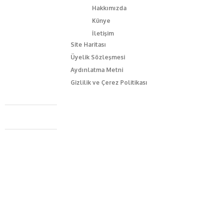
Hakkımızda
Künye
İletişim
Site Haritası
Üyelik Sözleşmesi
Aydınlatma Metni
Gizlilik ve Çerez Politikası
Caferağa Mah. Dr. Şakir Paşa Sok. No3/A Kadıköy İstanbul
+90 543 345 46 00
info@episodemag.com
Bizi Takip Et!