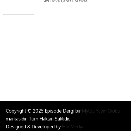
Gizlilik ve Çerez Politikası
Caferağa Mah. Dr. Şakir Paşa Sok. No3/A Kadıköy İstanbul
+90 543 345 46 00
info@episodemag.com
Bizi Takip Et!
Copyright © 2025 Episode Dergi bir
Mylos Yayın Grubu
markasıdır. Tüm Hakları Saklıdır.
Designed & Developed by
Hip Medya