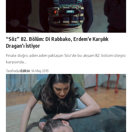
“Söz” 82. Bölüm: Di Rabbako, Erdem’e Karşılık
Dragan’ı İstiyor
Finale doğru adım adım yaklaşan Söz'de bu akşam 82. bölüm izleyici
karşısında…
Tarafından
Editör
14 May 2019