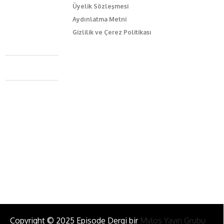
Üyelik Sözleşmesi
Aydınlatma Metni
Gizlilik ve Çerez Politikası
Caferağa Mah. Dr. Şakir Paşa Sok. No3/A Kadıköy İstanbul
+90 543 345 46 00
info@episodemag.com
Bizi Takip Et!
Copyright © 2025 Episode Dergi bir
Mylos Yayın Grubu