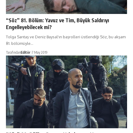
“Söz” 81. Bölüm: Yavuz ve Tim, Büyük Saldırıyı
Engelleyebilecek mi?
Tolga Sarıtaş ve Deniz Baysal'ın başrolleri üstlendiği Söz, bu akşam
81. bölümüyle…
Tarafından
Editör
7 May 2019