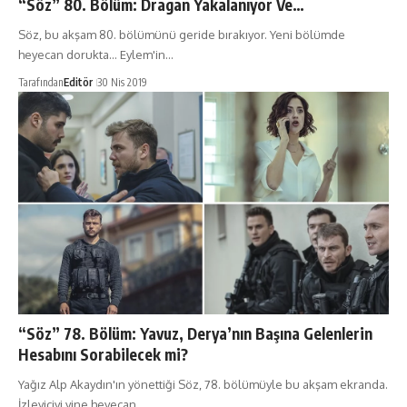
“Söz” 80. Bölüm: Dragan Yakalanıyor Ve…
Söz, bu akşam 80. bölümünü geride bırakıyor. Yeni bölümde
heyecan dorukta... Eylem'in…
Tarafından
Editör
30 Nis 2019
“Söz” 78. Bölüm: Yavuz, Derya’nın Başına Gelenlerin
Hesabını Sorabilecek mi?
Yağız Alp Akaydın'ın yönettiği Söz, 78. bölümüyle bu akşam ekranda.
İzleyiciyi yine heyecan…