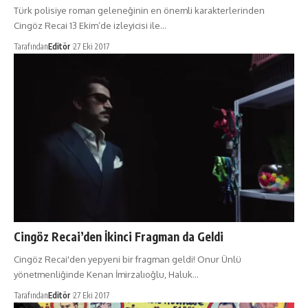
Türk polisiye roman geleneğinin en önemli karakterlerinden
Cingöz Recai 13 Ekim’de izleyicisi ile…
Tarafından
Editör
27 Eki 2017
Cingöz Recai’den İkinci Fragman da Geldi
Cingöz Recai'den yepyeni bir fragman geldi! Onur Ünlü
yönetmenliğinde Kenan İmirzalıoğlu, Haluk…
Tarafından
Editör
27 Eki 2017