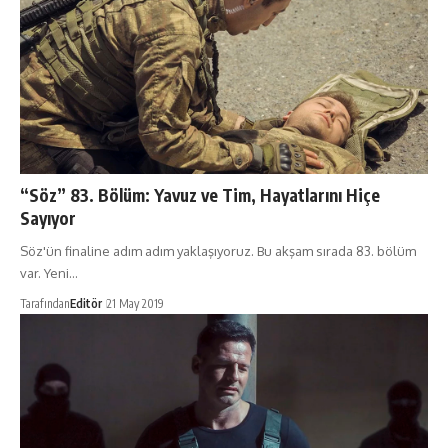
“Söz” 83. Bölüm: Yavuz ve Tim, Hayatlarını Hiçe
Sayıyor
Söz'ün finaline adım adım yaklaşıyoruz. Bu akşam sırada 83. bölüm
var. Yeni…
Tarafından
Editör
21 May 2019