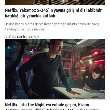
Netflix, Yakamoz S-245’in yayına girişini dizi ekibinin
katıldığı bir yemekle kutladı
Basına kapalı olarak gerçekleşen yemeğe dizinin başrolü Kıvanç
Tatlıtuğ’un yanı sıra dizinin…
Tarafından
Editör
21 Nis 2022
Netflix, Into the Night evreninde geçen, Kıvanç