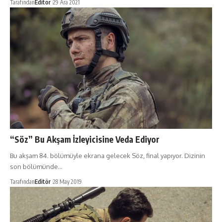
Tarafından
Editör
29 Ara 2021
“Söz” Bu Akşam İzleyicisine Veda Ediyor
Bu akşam 84. bölümüyle ekrana gelecek Söz, final yapıyor. Dizinin
son bölümünde…
Tarafından
Editör
28 May 2019