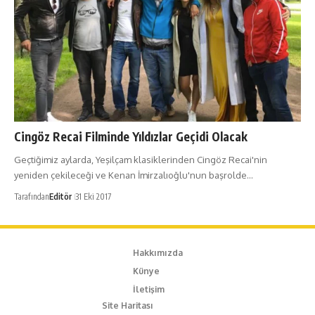
Cingöz Recai Filminde Yıldızlar Geçidi Olacak
Geçtiğimiz aylarda, Yeşilçam klasiklerinden Cingöz Recai'nin
yeniden çekileceği ve Kenan İmirzalıoğlu'nun başrolde…
Tarafından
Editör
31 Eki 2017
Hakkımızda
Künye
İletişim
Site Haritası