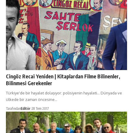
Cingöz Recai Yeniden | Kitaplardan Filme Bilinenler,
Bilinmesi Gerekenler
Türkiye'de bir hayalet dolaşıyor: polisiyenin hayaleti... Dünyada ve
ülkede bir zaman öncesine…
Tarafından
Editör
28 Tem 2017