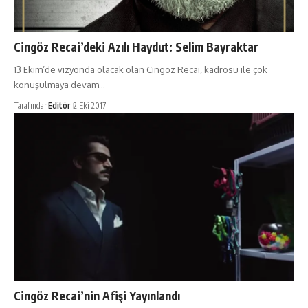
Cingöz Recai’deki Azılı Haydut: Selim Bayraktar
13 Ekim’de vizyonda olacak olan Cingöz Recai, kadrosu ile çok
konuşulmaya devam…
Tarafından
Editör
2 Eki 2017
Cingöz Recai’nin Afişi Yayınlandı