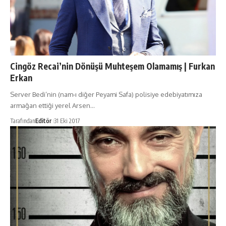
Cingöz Recai’nin Dönüşü Muhteşem Olamamış | Furkan
Erkan
Server Bedi’nin (nam-ı diğer Peyami Safa) polisiye edebiyatımıza
armağan ettiği yerel Arsen…
Tarafından
Editör
31 Eki 2017