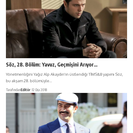
Söz, 28. Bölüm: Yavuz, Geçmişini Arıyor…
Yönetmenliğini Yağız Alp Akaydın'ın üstlendiği TİMS&B yapımı Söz,
bu akşam 28. bölümüyle…
Tarafından
Editör
12 Oca 2018