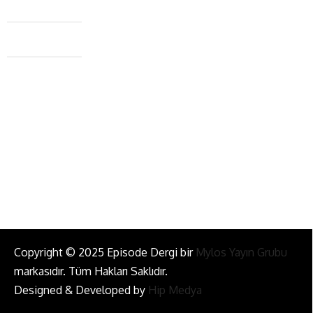
Caferağa Mah. Dr. Şakir Paşa Sok. No3/A Kadıköy İstanbul
+90 543 345 46 00
info@episodemag.com
Bizi Takip Et!
Copyright © 2025 Episode Dergi bir
Mylos Yayın Grubu
markasıdır. Tüm Hakları Saklıdır.
Designed & Developed by
Hip Medya