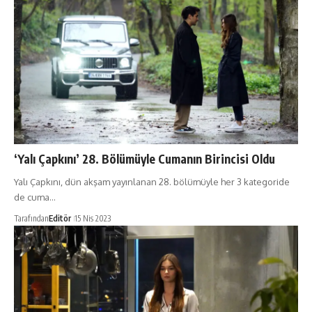
‘Yalı Çapkını’ 28. Bölümüyle Cumanın Birincisi Oldu
Yalı Çapkını, dün akşam yayınlanan 28. bölümüyle her 3 kategoride
de cuma…
Tarafından
Editör
15 Nis 2023