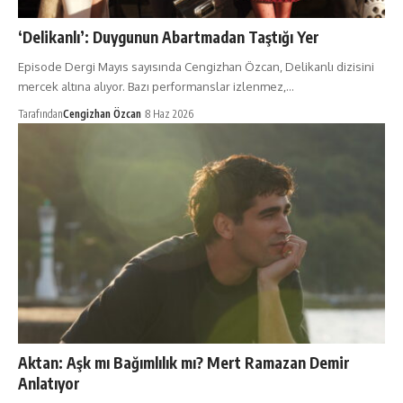
‘Delikanlı’: Duygunun Abartmadan Taştığı Yer
Episode Dergi Mayıs sayısında Cengizhan Özcan, Delikanlı dizisini
mercek altına alıyor. Bazı performanslar izlenmez,…
Tarafından
Cengizhan Özcan
8 Haz 2026
Aktan: Aşk mı Bağımlılık mı? Mert Ramazan Demir
Anlatıyor