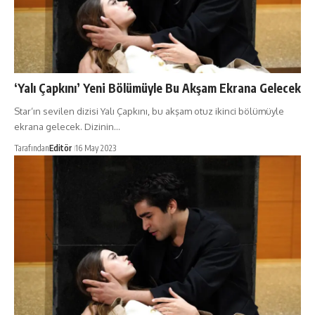
‘Yalı Çapkını’ Yeni Bölümüyle Bu Akşam Ekrana Gelecek
Star‘ın sevilen dizisi Yalı Çapkını, bu akşam otuz ikinci bölümüyle
ekrana gelecek. Dizinin…
Tarafından
Editör
16 May 2023