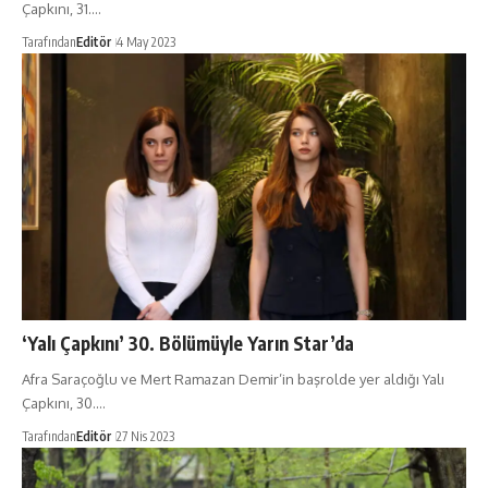
Çapkını, 31.…
Tarafından
Editör
4 May 2023
‘Yalı Çapkını’ 30. Bölümüyle Yarın Star’da
Afra Saraçoğlu ve Mert Ramazan Demir’in başrolde yer aldığı Yalı
Çapkını, 30.…
Tarafından
Editör
27 Nis 2023