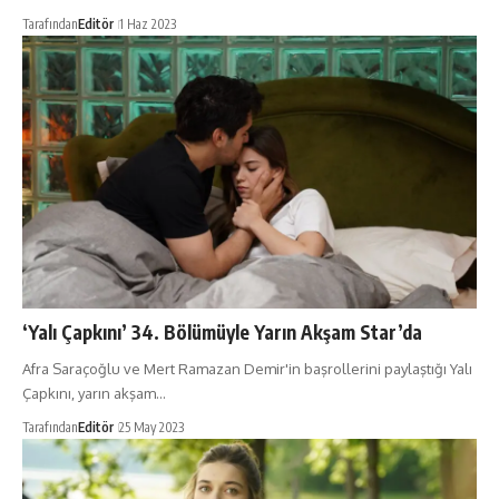
Tarafından
Editör
1 Haz 2023
‘Yalı Çapkını’ 34. Bölümüyle Yarın Akşam Star’da
Afra Saraçoğlu ve Mert Ramazan Demir'in başrollerini paylaştığı Yalı
Çapkını, yarın akşam…
Tarafından
Editör
25 May 2023