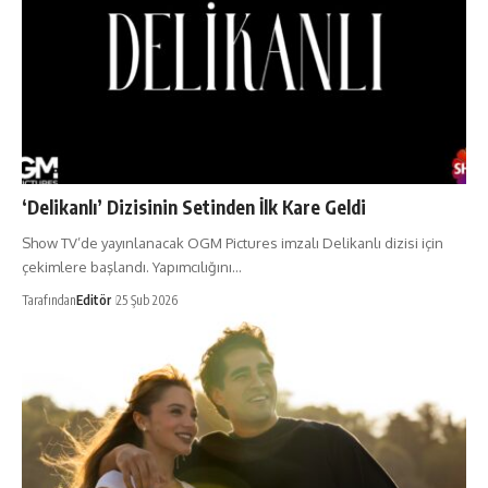
‘Delikanlı’ Dizisinin Setinden İlk Kare Geldi
Show TV’de yayınlanacak OGM Pictures imzalı Delikanlı dizisi için
çekimlere başlandı. Yapımcılığını…
Tarafından
Editör
25 Şub 2026