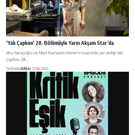
‘Yalı Çapkını’ 28. Bölümüyle Yarın Akşam Star’da
Afra Saraçoğlu ve Mert Ramazan Demir’in başrolde yer aldığı Yalı
Çapkını, 28.…
Tarafından
Editör
13 Nis 2023