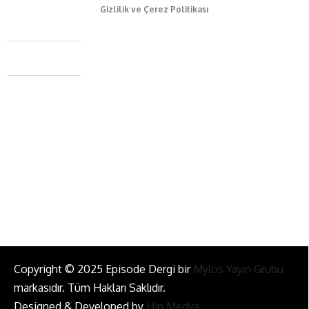
Gizlilik ve Çerez Politikası
Caferağa Mah. Dr. Şakir Paşa Sok. No3/A Kadıköy İstanbul
+90 543 345 46 00
info@episodemag.com
Bizi Takip Et!
Copyright © 2025 Episode Dergi bir
Mylos Yayın Grubu
markasıdır. Tüm Hakları Saklıdır.
Designed & Developed by
Hip Medya