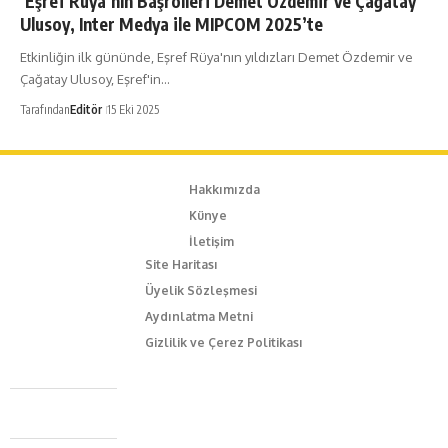
‘Eşref Rüya’nın Başrolleri Demet Özdemir ve Çağatay
Ulusoy, Inter Medya ile MIPCOM 2025’te
Etkinliğin ilk gününde, Eşref Rüya'nın yıldızları Demet Özdemir ve
Çağatay Ulusoy, Eşref'in…
Tarafından
Editör
15 Eki 2025
Hakkımızda
Künye
İletişim
Site Haritası
Üyelik Sözleşmesi
Aydınlatma Metni
Gizlilik ve Çerez Politikası
Caferağa Mah. Dr. Şakir Paşa Sok. No3/A Kadıköy İstanbul
+90 543 345 46 00