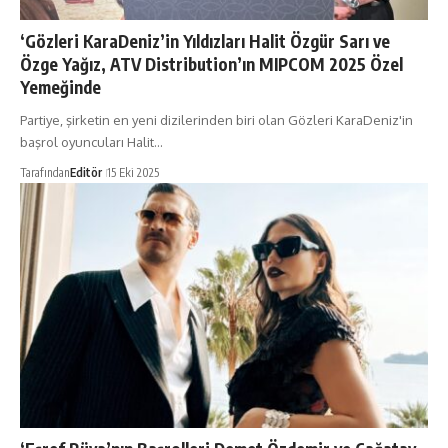
‘Gözleri KaraDeniz’in Yıldızları Halit Özgür Sarı ve
Özge Yağız, ATV Distribution’ın MIPCOM 2025 Özel
Yemeğinde
Partiye, şirketin en yeni dizilerinden biri olan Gözleri KaraDeniz'in
başrol oyuncuları Halit…
Tarafından
Editör
15 Eki 2025