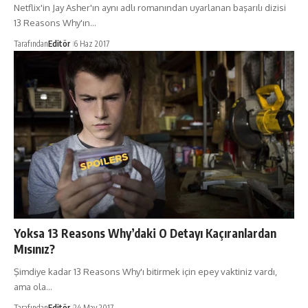
Netflix'in Jay Asher'ın aynı adlı romanından uyarlanan başarılı dizisi
13 Reasons Why'ın…
Tarafından
Editör
6 Haz 2017
Yoksa 13 Reasons Why’daki O Detayı Kaçıranlardan
Mısınız?
Şimdiye kadar 13 Reasons Why'ı bitirmek için epey vaktiniz vardı,
ama ola…
Tarafından
Editör
24 May 2017