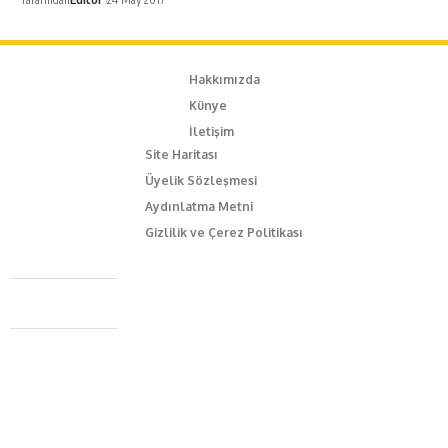
Hakkımızda
Künye
İletişim
Site Haritası
Üyelik Sözleşmesi
Aydınlatma Metni
Gizlilik ve Çerez Politikası
Caferağa Mah. Dr. Şakir Paşa Sok. No3/A Kadıköy İstanbul
+90 543 345 46 00
info@episodemag.com