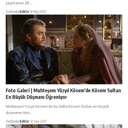
yayınlanan 28.…
Tarafından
Editör
8 May 2020
Foto Galeri | Muhteşem Yüzyıl Kösem’de Kösem Sultan
En Büyük Düşmanı Öğreniyor
Muhteşem Yüzyıl Kösem de bu hafta Kösem Sultan en büyük
düşmanın kim…
Tarafından
Editör
12 Haz 2017