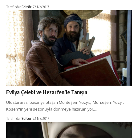
Tarafından
Editör
22 Nis 2017
Evliya Çelebi ve Hezarfen’le Tanışın
Uluslararası başarıya ulaşan Muhteşem Yüzyıl, Muhteşem Yüzyıl
Kösem'in yeni sezonuyla dönmeye hazırlanıyor.…
Tarafından
Editör
22 Nis 2017