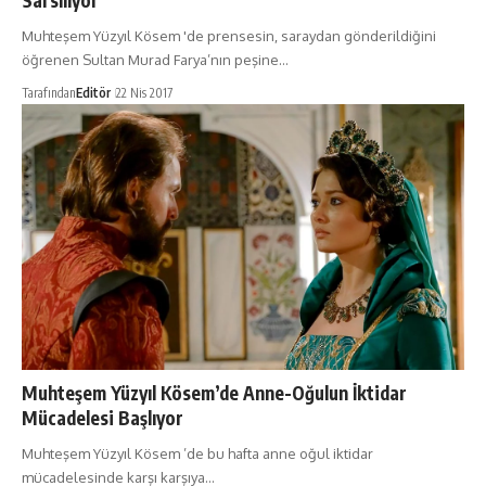
Sarsılıyor
Muhteşem Yüzyıl Kösem 'de prensesin, saraydan gönderildiğini
öğrenen Sultan Murad Farya’nın peşine…
Tarafından
Editör
22 Nis 2017
Muhteşem Yüzyıl Kösem’de Anne-Oğulun İktidar
Mücadelesi Başlıyor
Muhteşem Yüzyıl Kösem ’de bu hafta anne oğul iktidar
mücadelesinde karşı karşıya…