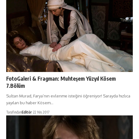
FotoGaleri & Fragman: Muhteşem Yüzyıl Kösem
7.Bölüm
Sultan Murad, Farya’nın evlenme isteğini öğreniyor! Sarayda hızlıca
yayılan bu haber Kösem…
Tarafından
Editör
22 Nis 2017