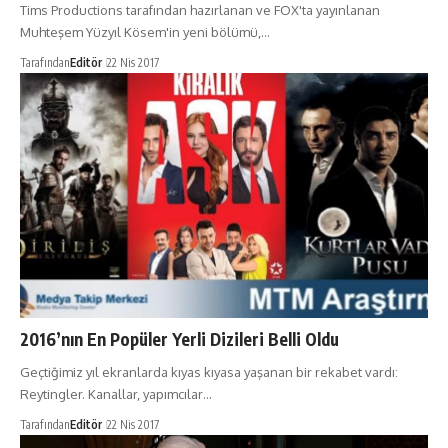
Tims Productions tarafından hazırlanan ve FOX'ta yayınlanan
Muhteşem Yüzyıl Kösem'in yeni bölümü,…
Tarafından
Editör
22 Nis 2017
2016’nın En Popüler Yerli Dizileri Belli Oldu
Geçtiğimiz yıl ekranlarda kıyas kıyasa yaşanan bir rekabet vardı:
Reytingler. Kanallar, yapımcılar…
Tarafından
Editör
22 Nis 2017