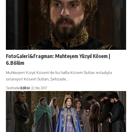
FotoGaleri&Fragman: Muhteşem Yüzyıl Kösem |
6.Bölüm
Muhteşem Yüzyıl Kösem’de bu hafta Kösem Sultan evladıyla
sınanıyor! Kösem Sultan, Şehzade…
Tarafından
Editör
22 Nis 2017