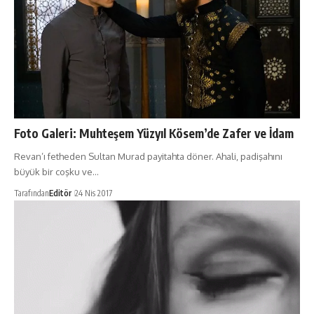
Foto Galeri: Muhteşem Yüzyıl Kösem’de Zafer ve İdam
Revan’ı fetheden Sultan Murad payitahta döner. Ahali, padişahını
büyük bir coşku ve…
Tarafından
Editör
24 Nis 2017