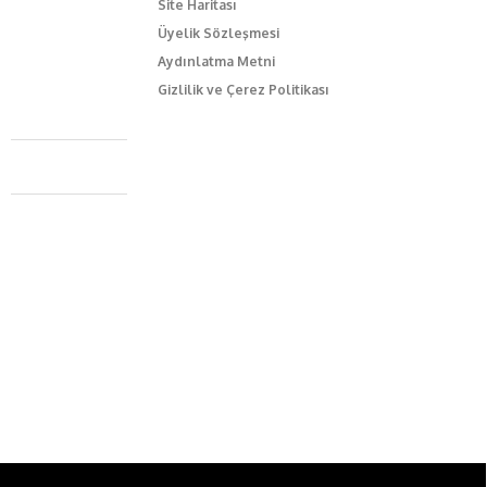
Site Haritası
Üyelik Sözleşmesi
Aydınlatma Metni
Gizlilik ve Çerez Politikası
Caferağa Mah. Dr. Şakir Paşa Sok. No3/A Kadıköy İstanbul
+90 543 345 46 00
info@episodemag.com
Bizi Takip Et!