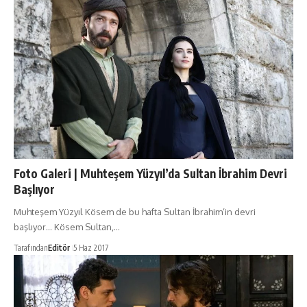
Foto Galeri | Muhteşem Yüzyıl’da Sultan İbrahim Devri
Başlıyor
Muhteşem Yüzyıl Kösem de bu hafta Sultan İbrahim’in devri
başlıyor… Kösem Sultan,…
Tarafından
Editör
5 Haz 2017