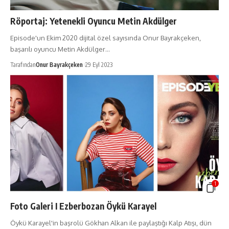
Röportaj: Yetenekli Oyuncu Metin Akdülger
Episode'un Ekim 2020 dijital özel sayısında Onur Bayrakçeken,
başarılı oyuncu Metin Akdülger…
Tarafından
Onur Bayrakçeken
29 Eyl 2023
1
Foto Galeri I Ezberbozan Öykü Karayel
Öykü Karayel'in başrolü Gökhan Alkan ile paylaştığı Kalp Atışı, dün