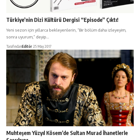
Türkiye’nin Dizi Kültürü Dergisi “Episode” Çıktı!
Yeni sezon için yıllarca bekleyenlerin, “Bir bölüm daha izleyeyim,
sonra uyurum,” deyip…
Tarafından
Editör
25 May 2017
Muhteşem Yüzyıl Kösem’de Sultan Murad İhanetlerle