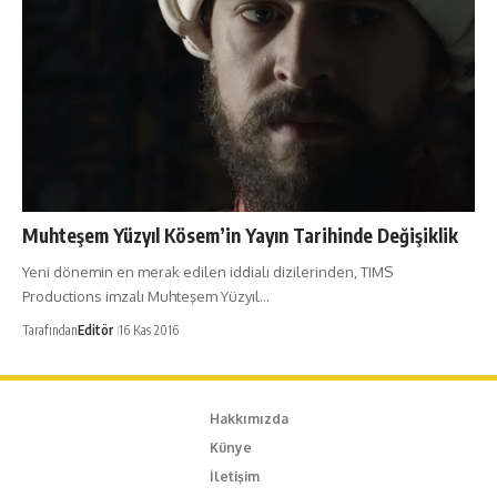
Muhteşem Yüzyıl Kösem’in Yayın Tarihinde Değişiklik
Yeni dönemin en merak edilen iddialı dizilerinden, TIMS
Productions imzalı Muhteşem Yüzyıl…
Tarafından
Editör
16 Kas 2016
Hakkımızda
Künye
İletişim