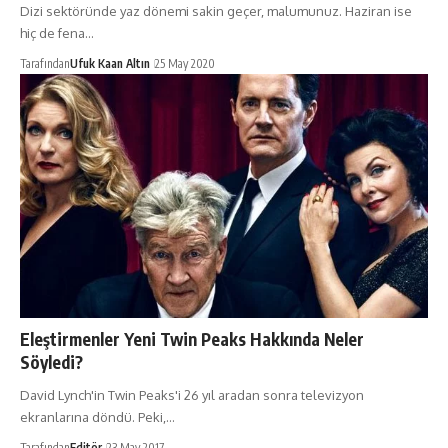
Dizi sektöründe yaz dönemi sakin geçer, malumunuz. Haziran ise
hiç de fena…
Tarafından
Ufuk Kaan Altın
25 May 2020
Eleştirmenler Yeni Twin Peaks Hakkında Neler
Söyledi?
David Lynch'in Twin Peaks'i 26 yıl aradan sonra televizyon
ekranlarına döndü. Peki,…
Tarafından
Editör
23 May 2017