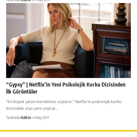
“Gypsy” | Netflix’in Yeni Psikolojik Korku Dizisinden
İlk Görüntüler
"En büyük yalanı kendimize söyleriz." Netflix’in psikolojik korku
türündeki olan yeni orijinal…
Tarafından
Editör
4 May 2017