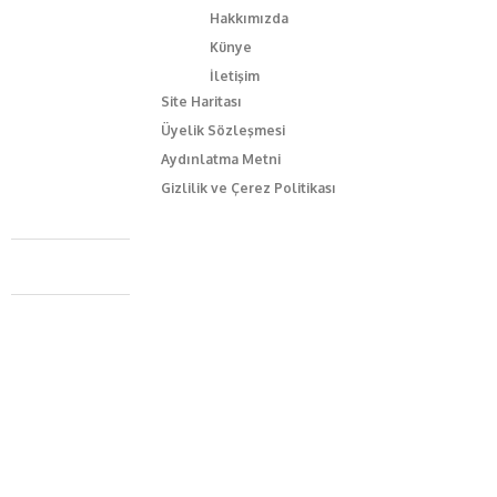
Hakkımızda
Künye
İletişim
Site Haritası
Üyelik Sözleşmesi
Aydınlatma Metni
Gizlilik ve Çerez Politikası
Caferağa Mah. Dr. Şakir Paşa Sok. No3/A Kadıköy İstanbul
+90 543 345 46 00
info@episodemag.com
Bizi Takip Et!