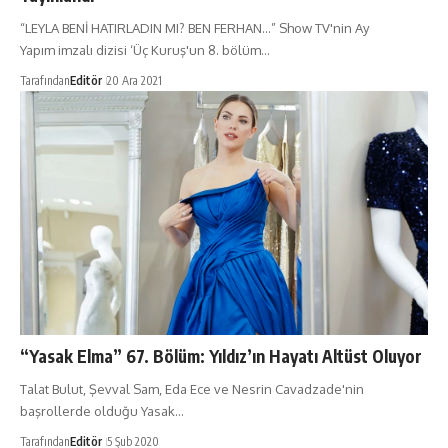
“LEYLA BENİ HATIRLADIN MI? BEN FERHAN…” Show TV'nin Ay
Yapım imzalı dizisi ‘Üç Kuruş'un 8. bölüm…
Tarafından
Editör
20 Ara 2021
“Yasak Elma” 67. Bölüm: Yıldız’ın Hayatı Altüst Oluyor
Talat Bulut, Şevval Sam, Eda Ece ve Nesrin Cavadzade'nin
başrollerde olduğu Yasak…
Tarafından
Editör
5 Şub 2020