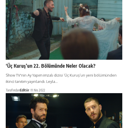
‘Üç Kuruş’un 22. Bölümünde Neler Olacak?
Show TV'nin Ay Yapım imzalı dizisi ‘Üç Kuruş’un yeni bölümünden
ikinci tanıtım yayınlandı. Leyla…
Tarafından
Editör
11 Nis 2022