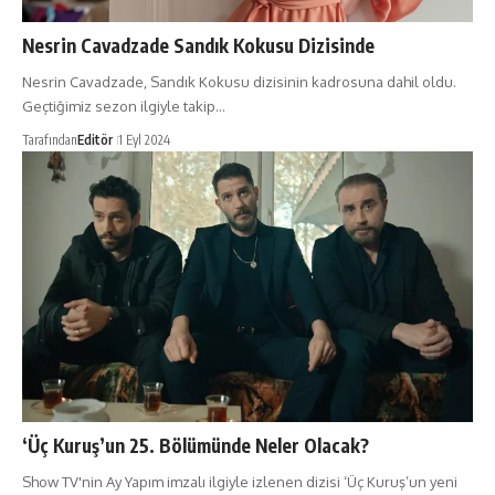
Nesrin Cavadzade Sandık Kokusu Dizisinde
Nesrin Cavadzade, Sandık Kokusu dizisinin kadrosuna dahil oldu.
Geçtiğimiz sezon ilgiyle takip…
Tarafından
Editör
1 Eyl 2024
‘Üç Kuruş’un 25. Bölümünde Neler Olacak?
Show TV'nin Ay Yapım imzalı ilgiyle izlenen dizisi ‘Üç Kuruş’un yeni