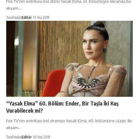
Fox TV'nin entrikası bol dizisi Yasak Elma, 61. bölümüyle ekranda bu
akşam.…
Tarafından
Editör
17 Ara 2019
“Yasak Elma” 60. Bölüm: Ender, Bir Taşla İki Kuş
Vurabilecek mi?
Fox TV'nin entrikası bol draması Yasak Elma, 60. bölümüne ulaştı. Bu
akşam…
Tarafından
Editör
10 Ara 2019