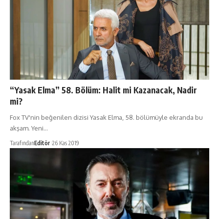
“Yasak Elma” 58. Bölüm: Halit mi Kazanacak, Nadir
mi?
Fox TV'nin beğenilen dizisi Yasak Elma, 58. bölümüyle ekranda bu
akşam. Yeni…
Tarafından
Editör
26 Kas 2019