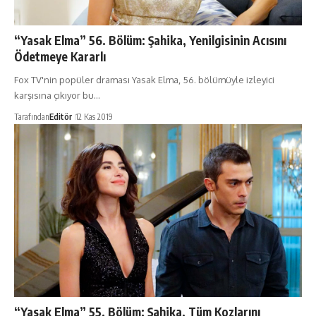
“Yasak Elma” 56. Bölüm: Şahika, Yenilgisinin Acısını
Ödetmeye Kararlı
Fox TV'nin popüler draması Yasak Elma, 56. bölümüyle izleyici
karşısına çıkıyor bu…
Tarafından
Editör
12 Kas 2019
“Yasak Elma” 55. Bölüm: Şahika, Tüm Kozlarını