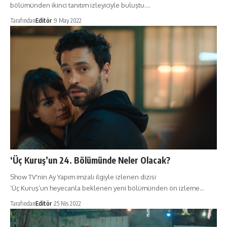
bölümünden ikinci tanıtım izleyiciyle buluştu.…
Tarafından
Editör
9 May 2022
‘Üç Kuruş’un 24. Bölümünde Neler Olacak?
Show TV'nin Ay Yapım imzalı ilgiyle izlenen dizisi
‘Üç Kuruş’un heyecanla beklenen yeni bölümünden ön izleme…
Tarafından
Editör
25 Nis 2022