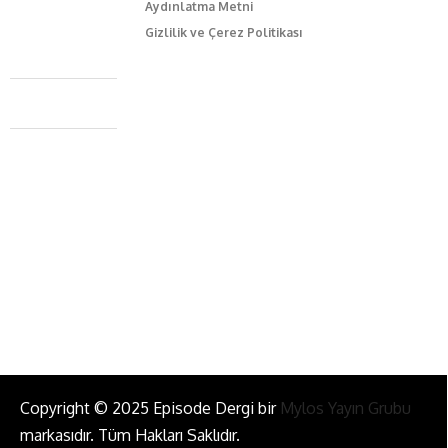
Aydınlatma Metni
Gizlilik ve Çerez Politikası
Caferağa Mah. Dr. Şakir Paşa Sok. No3/A Kadıköy İstanbul
+90 543 345 46 00
info@episodemag.com
Bizi Takip Et!
Copyright © 2025 Episode Dergi bir
Mylos Yayın Grubu
markasıdır. Tüm Hakları Saklıdır.