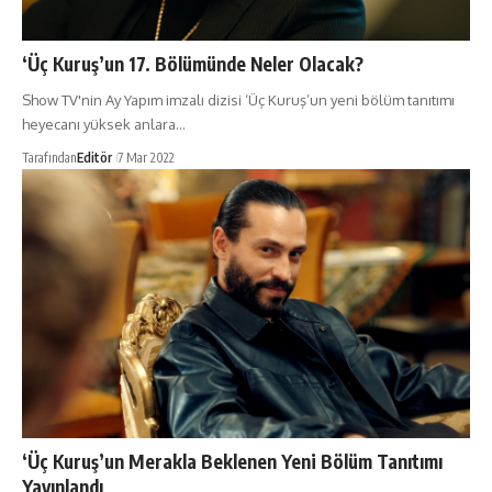
‘Üç Kuruş’un 17. Bölümünde Neler Olacak?
Show TV'nin Ay Yapım imzalı dizisi ‘Üç Kuruş’un yeni bölüm tanıtımı
heyecanı yüksek anlara…
Tarafından
Editör
7 Mar 2022
‘Üç Kuruş’un Merakla Beklenen Yeni Bölüm Tanıtımı
Yayınlandı