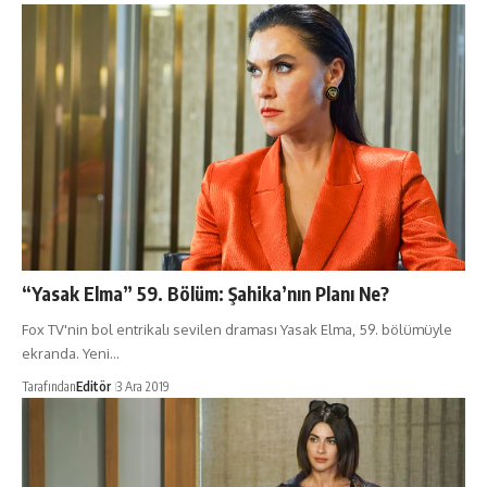
“Yasak Elma” 59. Bölüm: Şahika’nın Planı Ne?
Fox TV'nin bol entrikalı sevilen draması Yasak Elma, 59. bölümüyle
ekranda. Yeni…
Tarafından
Editör
3 Ara 2019