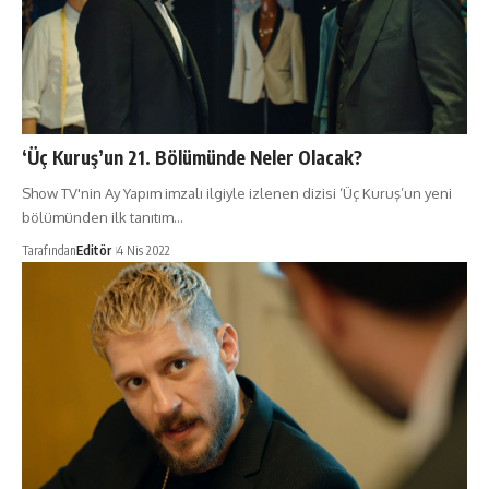
‘Üç Kuruş’un 21. Bölümünde Neler Olacak?
Show TV'nin Ay Yapım imzalı ilgiyle izlenen dizisi ‘Üç Kuruş’un yeni
bölümünden ilk tanıtım…
Tarafından
Editör
4 Nis 2022