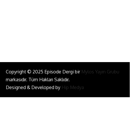
info@episodemag.com
Bizi Takip Et!
Copyright © 2025 Episode Dergi bir
Mylos Yayın Grubu
markasıdır. Tüm Hakları Saklıdır.
Designed & Developed by
Hip Medya