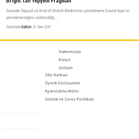
Bright’tan Yepyeni Fragman
Suicide Squad ve End of Watch filmlerinin yönetmeni David Ayer’ın
yönetmenliğini üstlendiği,…
Tarafından
Editör
21 Tem 2017
Hakkımızda
Künye
İletişim
Site Haritası
Üyelik Sözleşmesi
Aydınlatma Metni
Gizlilik ve Çerez Politikası
Caferağa Mah. Dr. Şakir Paşa Sok. No3/A Kadıköy İstanbul
+90 543 345 46 00