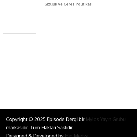
Gizlilik ve Çerez Politikası
Caferağa Mah. Dr. Şakir Paşa Sok. No3/A Kadıköy İstanbul
+90 543 345 46 00
info@episodemag.com
Bizi Takip Et!
Copyright © 2025 Episode Dergi bir
Mylos Yayın Grubu
markasıdır. Tüm Hakları Saklıdır.
Designed & Developed by
Hip Medya