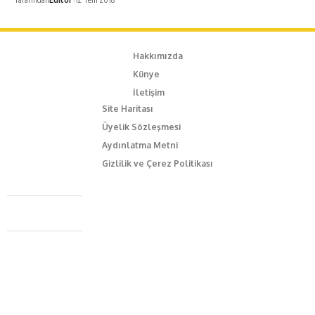
Hakkımızda
Künye
İletişim
Site Haritası
Üyelik Sözleşmesi
Aydınlatma Metni
Gizlilik ve Çerez Politikası
Caferağa Mah. Dr. Şakir Paşa Sok. No3/A Kadıköy İstanbul
+90 543 345 46 00
info@episodemag.com