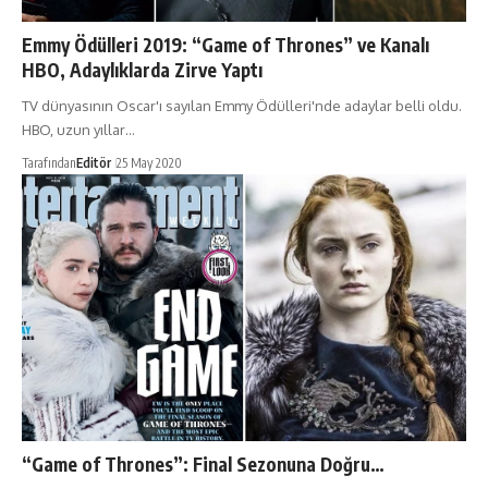
Emmy Ödülleri 2019: “Game of Thrones” ve Kanalı
HBO, Adaylıklarda Zirve Yaptı
TV dünyasının Oscar'ı sayılan Emmy Ödülleri'nde adaylar belli oldu.
HBO, uzun yıllar…
Tarafından
Editör
25 May 2020
“Game of Thrones”: Final Sezonuna Doğru…