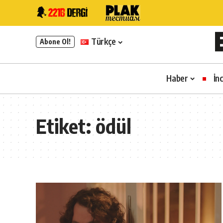
Türkçe
Abone Ol!
Haber
İn
Etiket:
ödül