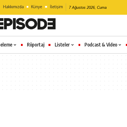
Hakkımızda
Künye
İletişim
7 Ağustos 2026, Cuma
celeme
Röportaj
Listeler
Podcast & Video