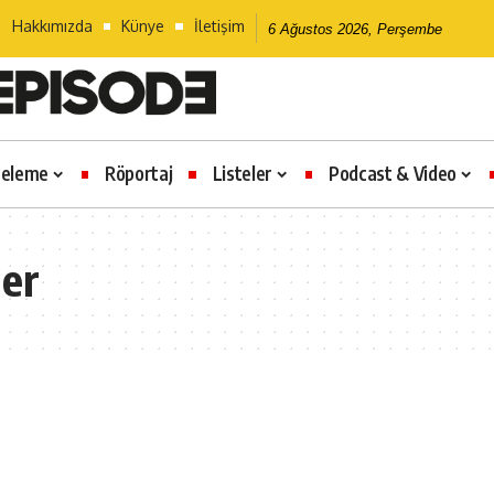
Hakkımızda
Künye
İletişim
6 Ağustos 2026, Perşembe
celeme
Röportaj
Listeler
Podcast & Video
ler