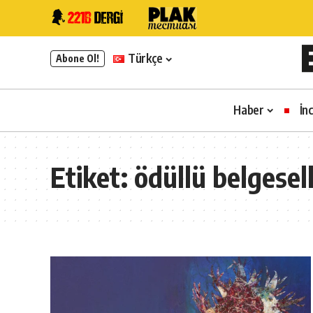
Türkçe
Abone Ol!
Haber
İn
Etiket:
ödüllü belgesel