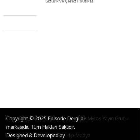
Gizlilik ve Çerez Politikası
Caferağa Mah. Dr. Şakir Paşa Sok. No3/A Kadıköy İstanbul
+90 543 345 46 00
info@episodemag.com
Bizi Takip Et!
Copyright © 2025 Episode Dergi bir
Mylos Yayın Grubu
markasıdır. Tüm Hakları Saklıdır.
Designed & Developed by
Hip Medya