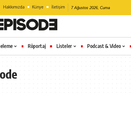
Hakkımızda
Künye
İletişim
7 Ağustos 2026, Cuma
celeme
Röportaj
Listeler
Podcast & Video
sode