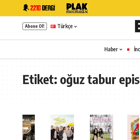
Türkçe
Abone Ol!
Haber
İn
Etiket:
oğuz tabur epi